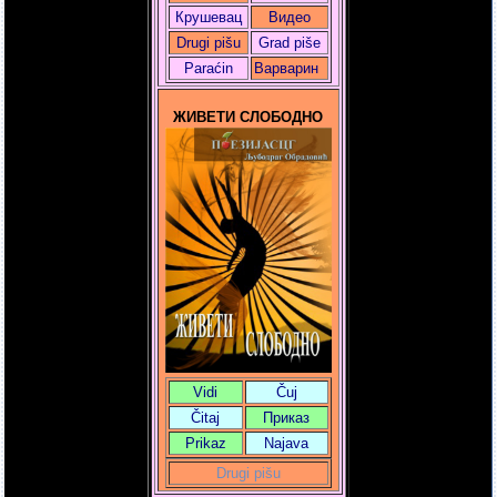
Крушевац
Видео
Drugi pišu
Grad piše
Paraćin
Варварин
ЖИВЕТИ СЛОБОДНО
Vidi
Čuj
Čitaj
Приказ
Prikaz
Najava
Drugi pišu