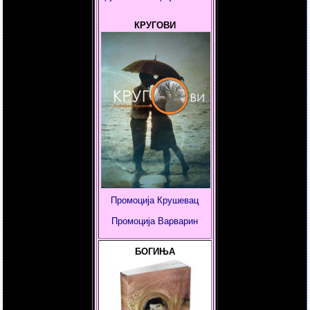
КРУГОВИ
Промоција Крушевац
Промоција
Варварин
БОГИЊА