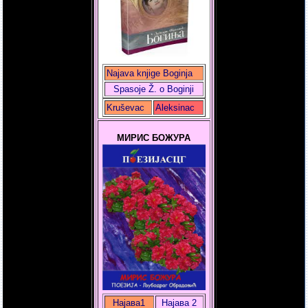
Najava knjige Boginja
Spasoje Ž. o Boginji
Kruševac
Aleksinac
МИРИС БОЖУРА
Најава1
Најава 2