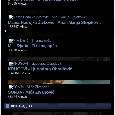
64395 Views
Mama-Radojka Živković - Ana i Marija Stojaković
158347 Views
Mile Djurić - Ti si najlepša
88370 Views
KRUGOVI - Ljubodrag Obradović
1070094 Views
SONJA - Mića Živanović
58724 Views
ХИТ ВИДЕО