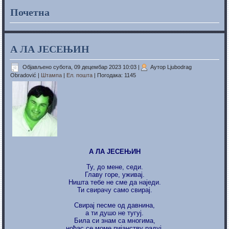
Почетна
А ЛА ЈЕСЕЊИН
Објављено субота, 09 децембар 2023 10:03
|
Аутор Ljubodrag
Obradović
|
Штампа
|
Ел. пошта
| Погодака: 1145
А ЛА ЈЕСЕЊИН
Ту, до мене, седи.
Главу горе, уживај.
Ништа тебе не сме да наједи.
Ти свирачу само свирај.
Свирај песме од давнина,
а ти душо не тугуј.
Била си знам са многима,
ноћас се моме пијанству радуј.