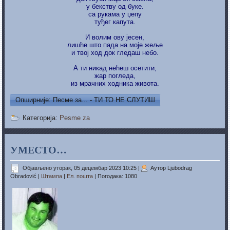
у бекству од буке.
са рукама у џепу
туђег капута.
И волим ову јесен,
лишће што пада на моје жеље
и твој ход док гледаш небо.
А ти никад нећеш осетити,
жар погледа,
из мрачних ходника живота.
Опширније: Песме за... - ТИ ТО НЕ СЛУТИШ
Категорија:
Pesme za
УМЕСТО…
Објављено уторак, 05 децембар 2023 10:25
|
Аутор Ljubodrag
Obradović
|
Штампа
|
Ел. пошта
| Погодака: 1080