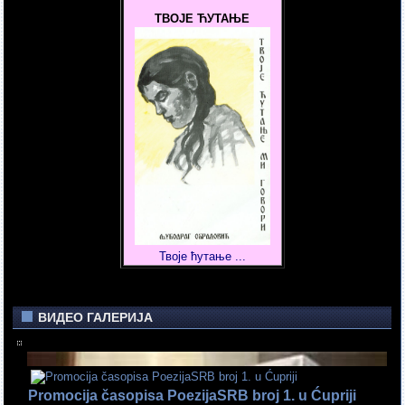
ТВОЈЕ ЋУТАЊЕ
Твоје ћутање ...
ВИДЕО ГАЛЕРИЈА
Promocija časopisa PoezijaSRB broj 1. u Ćupriji