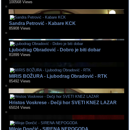
100568 Views
Sandra Petrović - Kabare KCK
85908 Views
Ljubodrag Obradović - Dobro je biti dobar
81899 Views
MIRIS BOŽURA - Ljubodrag Obradović - RTK
85492 Views
Hristos Voskrese - Dečji hor SVETI KNEZ LAZAR
65024 Views
Miloje Dončić - SIRENA NEPOGODA