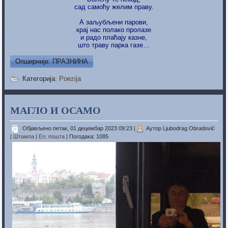
сад самоћу желим праву.
А заљубљени парови,
крај нас полако пролазе
и радо плаћају казне,
што траву парка газе…
Опширније: ПРАЗНИНА
Категорија:
Poezija
МАГЛО И ОСАМО
Објављено петак, 01 децембар 2023 09:23
|
Аутор Ljubodrag Obradović
|
Штампа
|
Ел. пошта
| Погодака: 1085