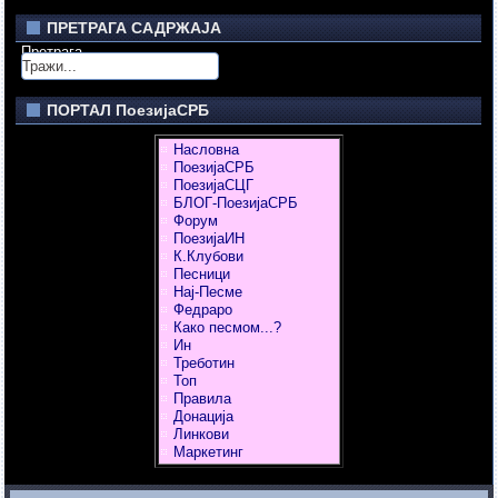
ПРЕТРАГА САДРЖАЈА
Претрага
ПОРТАЛ ПоезијаСРБ
Насловна
ПоезијаСРБ
ПоезијаСЦГ
БЛОГ-ПоезијаСРБ
Форум
ПоезијаИН
К.Клубови
Песници
Нај-Песме
Федраро
Како песмом...?
Ин
Треботин
Топ
Правила
Донација
Линкови
Маркетинг