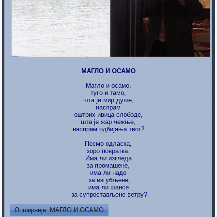
МАГЛО И ОСАМО
Магло и осамо,
туго и тамо,
шта је мир душе,
наспрам
оштрих ивица слободе,
шта је жар чежње,
наспрам одбијања твог?
Песмо одласка,
зоро повратка.
Има ли изгледа
за промашене,
има ли наде
за изгубљене,
има ли шансе
за супростављене ветру?
Опширније: МАГЛО И ОСАМО