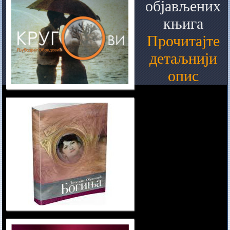
објављених
књига
Прочитајте
детаљнији
опис