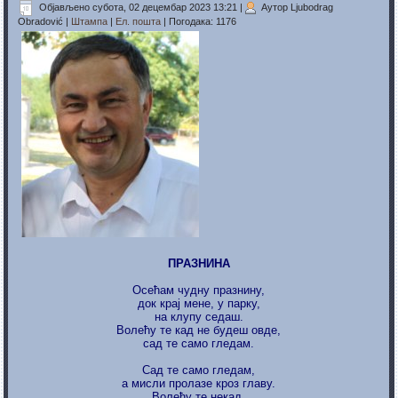
Објављено субота, 02 децембар 2023 13:21
|
Аутор Ljubodrag
Obradović
|
Штампа
|
Ел. пошта
| Погодака: 1176
ПРАЗНИНА
Осећам чудну празнину,
док крај мене, у парку,
на клупу седаш.
Вoлeћу те кад не будеш овде,
сад те само гледам.
Сад те само гледам,
а мисли пролазе кроз главу.
Вoлeћу те некад,