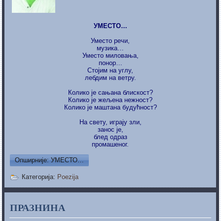
УМЕСТО…
Уместо речи,
музика…
Уместо миловања,
понор…
Стојим на углу,
лебдим на ветру.
Колико је сањана блискост?
Колико је жељена нежност?
Колико је маштана будућност?
На свету, играју зли,
занос је,
блед одраз
промашеног.
Опширније: УМЕСТО…
Категорија:
Poezija
ПРАЗНИНА