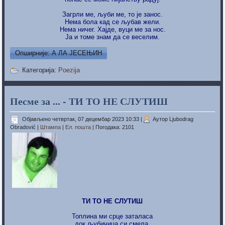
Загрли ме, љуби ме, то је занос.
Нема бола кад се љубав жели.
Нема ничег. Хајде, вуци ме за нос.
Ја и томе знам да се веселим.
Опширније: А ЛА ЈЕСЕЊИН
Категорија:
Poezija
Песме за ... - ТИ ТО НЕ СЛУТИШ
Објављено четвртак, 07 децембар 2023 10:33
|
Аутор Ljubodrag
Obradović
|
Штампа
|
Ел. пошта
| Погодака: 2101
TИ ТО НЕ СЛУТИШ
Топлина ми срце заталаса
док љубичица си смела,