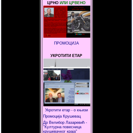
ЦРНО
ИЛИ ЦРВЕНО
ПРОМОЦИЈА
УКРОТИТИ ЕТАР
Укротити етар - о књизи
Промоција Крушевац
Др Велибор Лазаревић -
"Културна повесница
крушевачког краја"