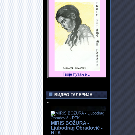
Твоје ћутање ...
ВИДЕО ГАЛЕРИЈА
MIRIS BOŽURA -
Ljubodrag Obradović -
RTK