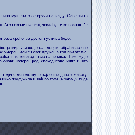
есница муњевито се сручи на газду. Освести га
ш. Ако некоме писнеш, заклаћу те ко врапца. Је
ог оаза среће, за другог пустиња беде.
 био је мир. Живео је са децом, обрађивао оно
ве уморан, или с неког дружења код пријатеља,
срећан што живи одлазио на починак. Тамо му је
заборави напоран рад, свакодневне бриге и што
. године донело му је најлепше дане у животу.
еобично продужила и већ по томе је закључио да
к.