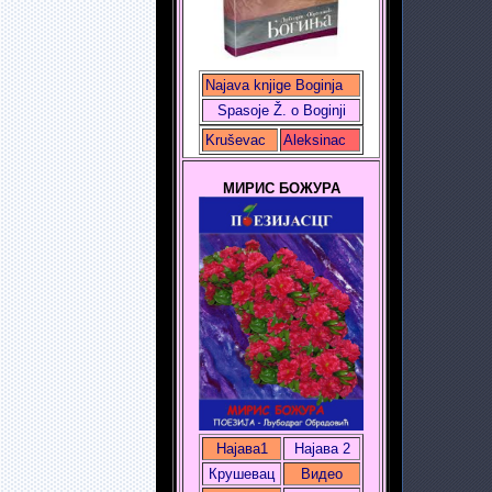
Najava knjige Boginja
Spasoje Ž. o Boginji
Kruševac
Aleksinac
МИРИС БОЖУРА
Најава1
Најава 2
Крушевац
Видео