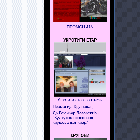
ПРОМОЦИЈА
УКРОТИТИ ЕТАР
Укротити етар - о књизи
Промоција Крушевац
Др Велибор Лазаревић -
"Културна повесница
крушевачког краја"
КРУГОВИ