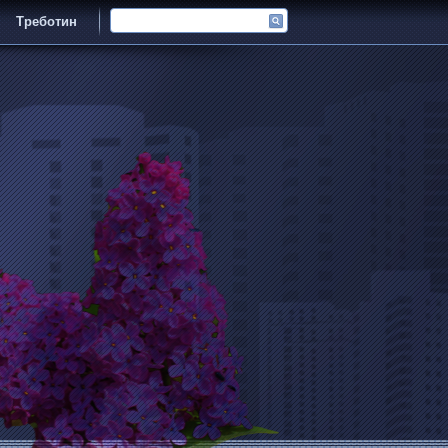
Треботин
Админ