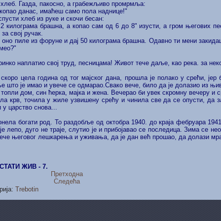
 хлеб. Газда, пакосно, а грабежљиво промрмља:
 копао данас, имаћеш само пола наднице!"
пусти хлеб из руке и скочи бесан:
2 килограма брашна, а копао сам од 6 до 8" изусти, а гром његових п
за свој ручак.
ј оно пиле из форуне и дај 50 килограма брашна. Одавно ти мени закида
мео?"
ринко наплатио свој труд, песницама! Живот тече даље, као река. за нек
скоро цела година од тог мајског дана, прошла је полако у срећи, јер
 што је имао и увече се одмарао.Свако вече, било да је долазио из њи
е топли дом, син ћерка, мајка и жена. Вечерао би увек скромну вечеру и 
ла крв, точила у жиле узвишену срећу и чинила све да се опусти, да 
 у царство снова...
онела богати род. То раздобље од октобра 1940. до краја фебруара 1941
је лепо, дуго не траје, слутио је и прибојавао се последица. Зима се н
ече његовог лешкарења и уживања, да је дан већ прошао, да долази мра
СТАТИ ЖИВ - 7.
Претходна
Следећа
рија:
Trebotin