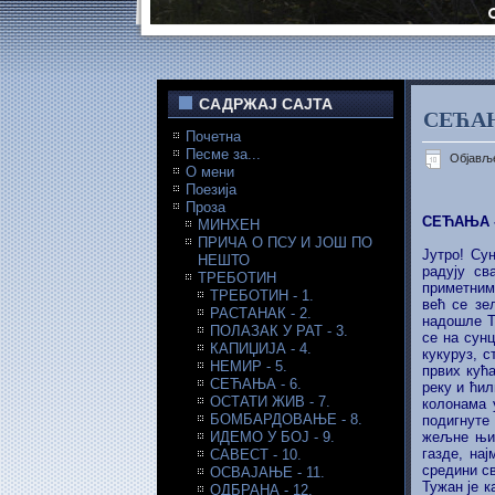
САДРЖАЈ САЈТА
СЕЋАЊ
Почетна
Песме за...
Објавље
О мени
Поезија
Проза
СЕЋАЊА -
МИНХЕН
ПРИЧА О ПСУ И ЈОШ ПО
Јутро! Су
НЕШТО
радују св
ТРЕБОТИН
приметним
ТРЕБОТИН - 1.
већ се зе
РАСТАНАК - 2.
надошле Т
ПОЛАЗАК У РАТ - 3.
се на сунц
КАПИЏИЈА - 4.
кукуруз, с
НЕМИР - 5.
првих кућ
СЕЋАЊА - 6.
реку и ћил
ОСТАТИ ЖИВ - 7.
колонама 
БОМБАРДОВАЊЕ - 8.
подигнуте
ИДЕМО У БОЈ - 9.
жељне њих
газде, на
САВЕСТ - 10.
средини св
ОСВАЈАЊЕ - 11.
Тужан је к
ОДБРАНА - 12.