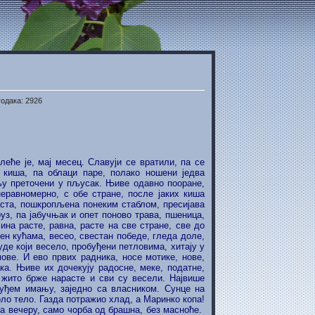
годака: 2926
еће је, мај месец. Славуји се вратили, па се
 киша, па облаци паре, полако ношени једва
мљу преточени у пљусак. Њиве одавно пооране,
еравномерно, с обе стране, после јаких киша
аста, пошкропљена понеким стаблом, пресијава
уз, па јабучњак и опет поново трава, пшеница,
ина расте, равна, расте на све стране, све до
н кућама, весео, свестан победе, гледа доле,
де који весело, пробуђени петловима, хитају у
ове. И ево првих радника, носе мотике, нове,
ка. Њиве их дочекују радосне, меке, податне,
жито брже нарасте и сви су весели. Највише
туђем имању, заједно са власником. Сунце на
оло тело. Газда потражио хлад, а Маринко копа!
 За вечеру, само чорба од брашна, без масноће.