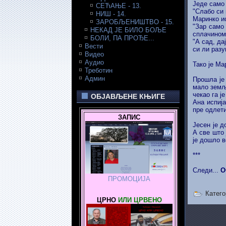
Једе само
СЕЋАЊЕ - 13.
"Слабо си
НИШ - 14.
Маринко ис
ЗАРОБЉЕНИШТВО - 15.
"Зар само 
НЕКАД ЈЕ БИЛО БОЉЕ
сплачином 
БОЛИ, ПА ПРОЂЕ...
"А сад, да
Вести
си ли разу
Видео
Аудио
Тако је Ма
Треботин
Админ
Прошла је 
мало земље
чекао га ј
ОБЈАВЉЕНЕ КЊИГЕ
Ана испија
пре одлети
ЗАПИС
Јесен је д
А све што 
је дошло в
***
Следи...
О
ПРОМОЦИЈА
Катего
ЦРНО
ИЛИ ЦРВЕНО