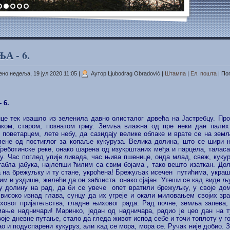
А - 6.
но недеља, 19 јул 2020 11:05
|
Аутор Ljubodrag Obradović
|
Штампа
|
Ел. пошта
| По
 6.
нце тек изашло из зеленила давно олисталог дрвећа на Јастребцу. Прол
аком, старом, познатом грму. Земља влажна од пре неки дан палих
 поветарцем, лете небу, да сазидају велике облаке и врате се на зе
лене од постиглог за копаље кукуруза. Велика долина, што се шири н
реботинске реке, онако шарена од изукрштаних међа и парцела, талас
у. Час поглед упије ливада, час њива пшенице, онда млад, свеж, кукур
табла јабука, најлепши ћилим са свим бојама , тако вешто изаткан. Дол
а на брежуљку и ту стане, укроћена! Брежуљак исечен путићима, украше
им и уздише, желећи да он заблиста онако сјајан. Утеши се кад виде љу
у долину на рад, да би се увече опет вратили брежуљку, у своје дом
 високо изнад глава, сунцу да их угреје и окали миловањем својих зра
овог пријатељства, гладне њиховог рада. Рад почне, земља запева, 
јмање надничари! Маринко, један од надничара, радио је цео дан на 
оје дневне путање, стало да гледа живот испод себе и точи топлоту у г
ао и подуспарени кукуруз, али кад се мора, мора се. Ручак није добио.